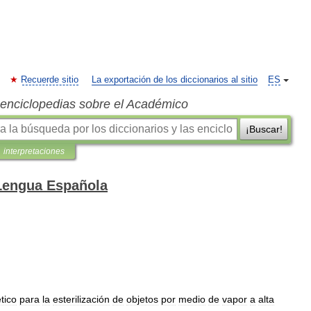
Recuerde sitio
La exportación de los diccionarios al sitio
ES
s enciclopedias sobre el Académico
¡Buscar!
interpretaciones
 Lengua Española
tico
para
la
esterilización
de
objetos
por
medio
de
vapor
a
alta