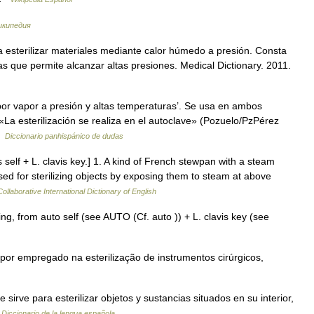
икипедия
a esterilizar materiales mediante calor húmedo a presión. Consta
s que permite alcanzar altas presiones. Medical Dictionary. 2011.
 por vapor a presión y altas temperaturas’. Se usa en ambos
La esterilización se realiza en el autoclave» (Pozuelo/PzPérez
…
Diccionario panhispánico de dudas
 s self + L. clavis key.] 1. A kind of French stewpan with a steam
used for sterilizing objects by exposing them to steam at above
ollaborative International Dictionary of English
ing, from auto self (see AUTO (Cf. auto )) + L. clavis key (see
por empregado na esterilização de instrumentos cirúrgicos,
 sirve para esterilizar objetos y sustancias situados en su interior,
…
Diccionario de la lengua española