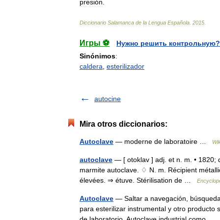
presión
.
Diccionario
Salamanca
de
la
Lengua
Española
.
2015
.
Игры ⚽
Нужно решить контрольную?
Sinónimos
:
caldera
,
esterilizador
autocine
Mira otros diccionarios:
Autoclave
— moderne de laboratoire …
Wik
autoclave
— [ otoklav ] adj. et n. m. • 1820;
marmite autoclave. ♢ N. m. Récipient métalli
élevées. ⇒ étuve. Stérilisation de …
Encyclopé
Autoclave
— Saltar a navegación, búsqueda 
para esterilizar instrumental y otro producto 
de laboratorio. Autoclave industrial como