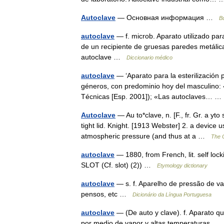
Autoclave
— Основная информация …
В
autoclave
— f. microb. Aparato utilizado par
de un recipiente de gruesas paredes metálica
autoclave …
Diccionario médico
autoclave
— ‘Aparato para la esterilización
géneros, con predominio hoy del masculino: «
Técnicas [Esp. 2001]); «Las autoclaves… 
Autoclave
— Au to*clave, n. [F., fr. Gr. a yto
tight lid. Knight. [1913 Webster] 2. a device 
atmospheric pressure (and thus at a …
The C
autoclave
— 1880, from French, lit. self lock
SLOT (Cf. slot) (2)) …
Etymology dictionary
autoclave
— s. f. Aparelho de pressão de va
pensos, etc …
Dicionário da Língua Portuguesa
autoclave
— (De auto y clave). f. Aparato que
por medio de vapor y altas temperaturas 