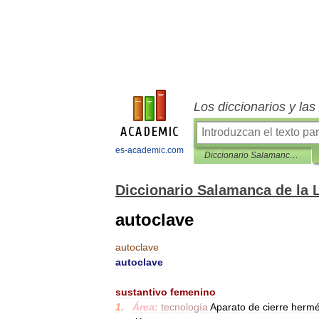
Los diccionarios y la
es-academic.com
Diccionario Salamanca de la Lengua Española
Diccionario Salamanca de la
autoclave
autoclave
autoclave
_
sustantivo
femenino
1
.
_
Área:
tecnología
Aparato
de
cierre
hermé