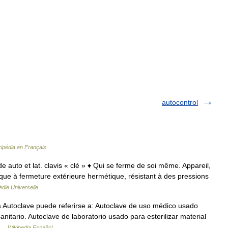
autocontrol
ipédia en Français
 de auto et lat. clavis « clé » ♦ Qui se ferme de soi même. Appareil,
que à fermeture extérieure hermétique, résistant à des pressions
die Universelle
Autoclave puede referirse a: Autoclave de uso médico usado
sanitario. Autoclave de laboratorio usado para esterilizar material
… …
Wikipedia Español