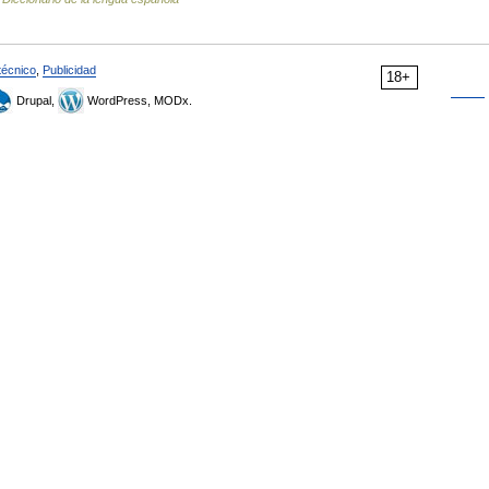
técnico
,
Publicidad
18+
Drupal,
WordPress, MODx.